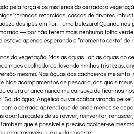
da pela força e os mistérios do cerrado; a vegetaçã
igos”; troncos retorcidos, cascas de árvores robus
icadeza dos ipês em flor… uma belezura! Quando nó
morrido — por não terem mais nenhuma folha verde-,
a estava apenas esperando o “momento certo” de r
enas da vegetação. Mas as águas... ah as águas do c
as mães acolhedoras; lavando minhas tristezas, an
versão mesmo. Nas águas das cachoeiras me sinto i
de. Nos acampamentos de pescaria, dos quais meus
o eu era criança nunca me cansava de ficar nos rio
 “Sai da água, Angélica ou vai acabar virando peixe!”.
, com o cerrado aprendi que de onde menos se espe
 oportunidades de se reviver, reinventar, renascer, 
 também que é possível e preciso acolher-se mesm
s e improváveis que a vida nos traz.