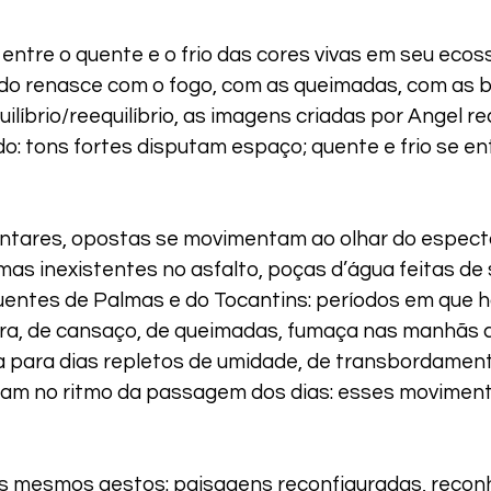
o entre o quente e o frio das cores vivas em seu ec
do renasce com o fogo, com as queimadas, com as
uilíbrio/reequilíbrio, as imagens criadas por Angel 
do: tons fortes disputam espaço; quente e frio se e
tares, opostas se movimentam ao olhar do espect
rmas inexistentes no asfalto, poças d’água feitas de 
quentes de Palmas e do Tocantins: períodos em que 
ura, de cansaço, de queimadas, fumaça nas manhãs 
a para dias repletos de umidade, de transbordamen
am no ritmo da passagem dos dias: esses moviment
s mesmos gestos: paisagens reconfiguradas, recon