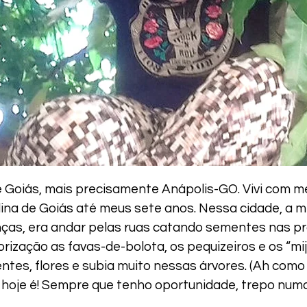
de Goiás, mais precisamente Anápolis-GO. Vivi com m
lina de Goiás até meus sete anos. Nessa cidade, a mi
nças, era andar pelas ruas catando sementes nas p
orização as favas-de-bolota, os pequizeiros e os “mi
tes, flores e subia muito nessas árvores. (Ah como
a hoje é! Sempre que tenho oportunidade, trepo numa 