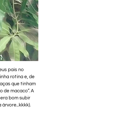
eus pais no
nha rotina e, de
raças que tinham
jo de macaco”. A
 era bom subir
árvore...kkkk).