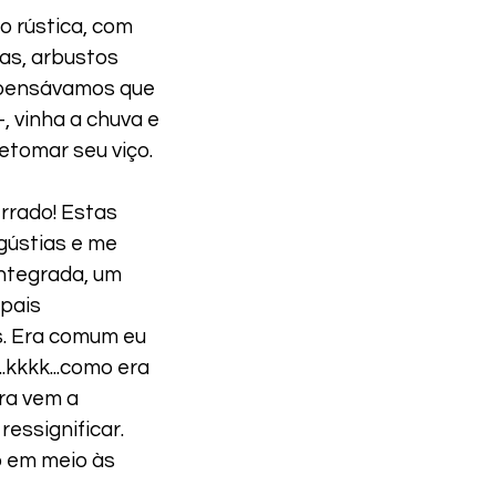
o rústica, com
tas, arbustos
s pensávamos que
 vinha a chuva e
etomar seu viço.
errado! Estas
gústias e me
ntegrada, um
 pais
s. Era comum eu
..kkkk...como era
ra vem a
ressignificar.
o em meio às