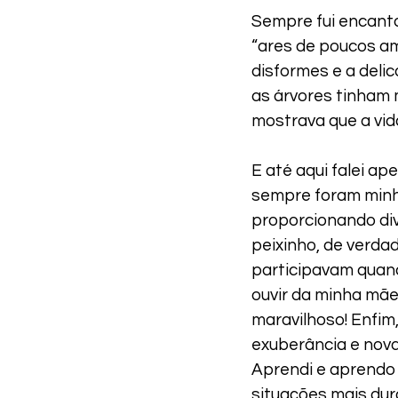
Sempre fui encanta
“ares de poucos am
disformes e a del
as árvores tinham 
mostrava que a vid
E até aqui falei ap
sempre foram minh
proporcionando di
peixinho, de verda
participavam quand
ouvir da minha mãe:
maravilhoso! Enfim
exuberância e novas
Aprendi e aprendo
situações mais dura